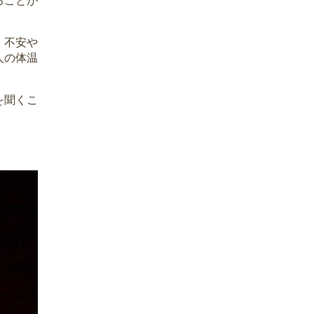
ることが
、不安や
人の体温
を聞くこ