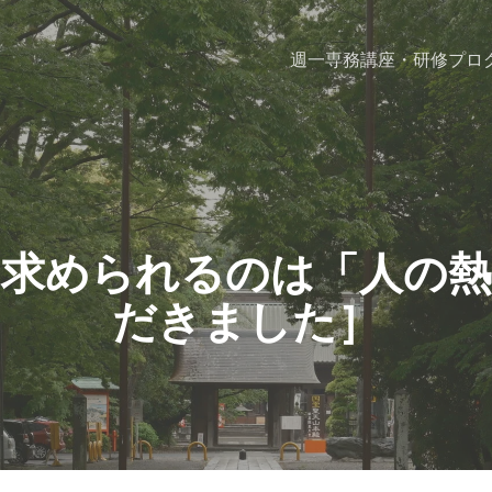
週一専務
講座・研修プロ
に求められるのは「人の
だきました］