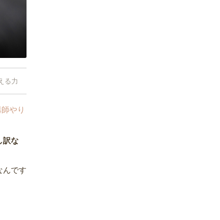
える力
講師やり
し訳な
なんです