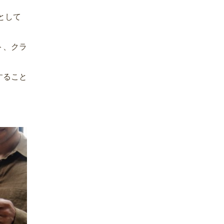
として
ト、クラ
すること