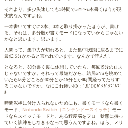
それより、多少失速しても3時間で5本〜6本書くほうが現
実的なんですよね。
一本書いてすぐに2本、3本と取り掛かったほうが、書け
る。それは、多分脳が書くモードになっていからじゃない
かなと思います。思います。
人間って、集中力が切れると、また集中状態に戻るまでに
最低15分かかると言われています。なんかで読んだ。
となると、30分書く度に休憩していたら、毎回15分のロス
じゃないですか。それって最短だから、結局SNSを眺めて
いたら15分どころか30分とか45分とか1時間経ってたりす
るじゃないですか。なにこれ怖い((((；ﾟДﾟ))))ｶﾞｸｶﾞｸﾌﾞﾙﾌﾞ
ﾙ
時間泥棒に付け入られないためにも、書くモードなら書く
モード、
Nintendo Switch（ニンテンドースイッチ）
モー
ドならスイッチモードと、ある程度脳をフロー状態に持っ
ていく訓練をしなきゃなって思うんですよね。ほら、メリ