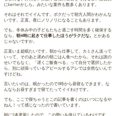
にbetterかしら。みたいな案件も数多くあります。
それはそれでイイんです。ボクだって朝方人間かわかんな
いです。正直。夜にノリノリになることもあります。
でも、冬休み中の子どもたちと過ごす時間を多く確保する
なら、
朝4時に起きて仕事したほうがラクだな。
とかある
じゃないですか。
正直いま超眠たいです。朝から仕事して、カミさん送って
いって、そのあと遅めの朝ごはん食べたから。それは誰の
せいでもなく、「遅くご飯食べる」って自分で選択したか
ら、別に頑張っているアピールするアレでは全然ないんで
すけどね。
言いたいのは、眠かったので11時から昼寝もできます。な
んならお昼すぎまで寝てたってイイわけです。
でも、ここで寝ちゃうとこの記事を書くのはいつになるや
ねん！って感じなったので書いています。
朝に2本更新したので、この勢いを借りているわけです