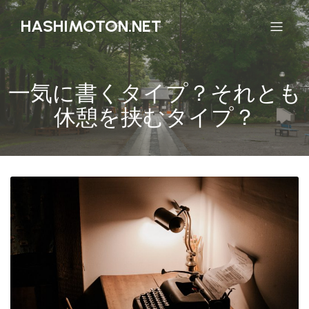
HASHIMOTON.NET
一気に書くタイプ？それとも
休憩を挟むタイプ？