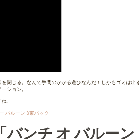
口を閉じる。なんて手間のかかる遊びなんだ！しかもゴミは出
メーション。
すね。
チ オー バルーン 3束パック
バンチ オ バルーン