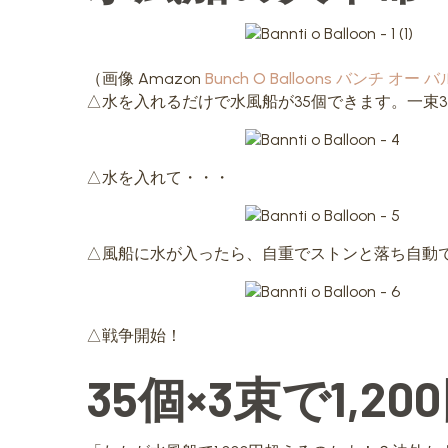
（画像 Amazon
Bunch O Balloons バンチ オ
△水を入れるだけで水風船が35個できます。一束3
△水を入れて・・・
△風船に水が入ったら、自重でストンと落ち自動
△戦争開始！
35個×3束で1,2