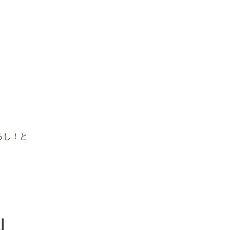
るし！と
」