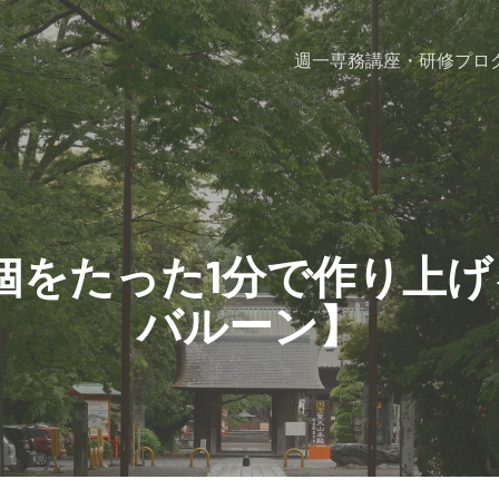
週一専務
講座・研修プロ
0個をたった1分で作り上
バルーン】