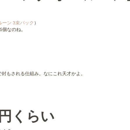
ー バルーン 3束パック
）
5個なのね。
で封もされる仕組み。なにこれ天才かよ。
00円くらい