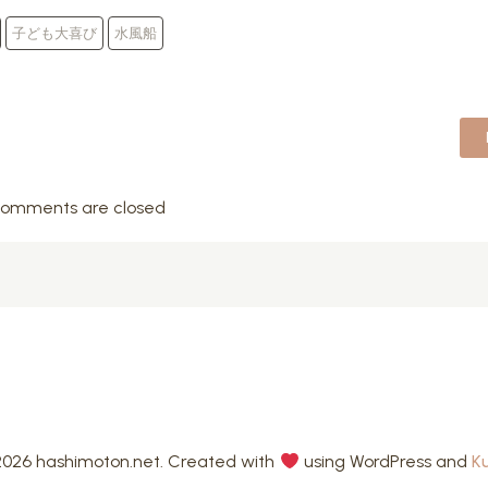
子ども大喜び
水風船
omments are closed
026 hashimoton.net. Created with
using WordPress and
K