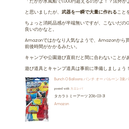
「たかが水風船で1,000円超えるのかよ！？法外か
と思いましたが、
武器を一瞬で大量に作れる
こと
ちょっと消耗品感が半端無いですが、こないだの
良いのかなと。
Amazonではかなり人気なようで、Amazonか
前後時間がかかるみたい。
キャンプや公園遊び直前だと間に合わないことが
遊び道具とキャンプ道具は事前に準備しましょう
Bunch O Balloons バンチ オー バルーン 3
カエレバ
posted with
タカラトミーアーツ 2016-03-31
Amazon