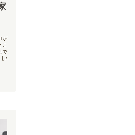
家
11が
とこ
はで
1/