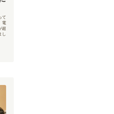
って
、電
eが超
まし