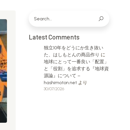
Latest Comments
独立10年をどうにか生き抜い
た、はしもとんの商品作り
に
地球にとって一番良い「配置」
と「役割」を追求する『地球資
源論』について –
hashimoton.net
より
30/07/2026