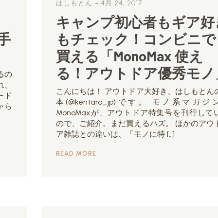
-
はしもとん
4月 24, 2017
キャンプ初心者もギア好
手
もチェック！コンビニで
買える「MonoMax 使え
る！アウトドア優秀モノ
るの
れ、
こんにちは！ アウトドア大好き、はしもとん
ード
本(@kentaro_jp)です。 モノ系マガジ
から
MonoMaxが、アウトドア特集号を刊行して
ので、ご紹介。まだ買えるハズ。 ほかのアウ
ア雑誌との違いは、「モノに特 […]
READ MORE