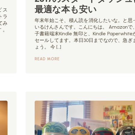
最適な本も安い
ビス
トラ
年末年始こそ、積ん読を消化したいな。と思
てみ
いるけんさんです。こんにちは。 Amazonで
す。
子書籍端末Kindle 無印と、Kindle Paperwhit
セールしてます。本日30日までなので、急ぎ
ょう。 今 […]
READ MORE