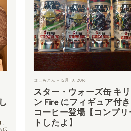
-
はしもとん
12月 18, 2016
スター・ウォーズ缶 キリ
し
ン Fire にフィギュア付き
コーヒー登場【コンプリ
トしたよ】
す。
も伝