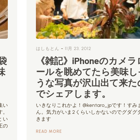
-
はしもとん
11月 23, 2012
袋
《雑記》iPhoneのカメラ
味
ールを眺めてたら美味し
うな写真が沢山出て来た
でシェアします。
集い
いきなりこれかよ！@kentaro_jpです！すみ
す。
ん。気力がいま2くらいしかないのでグダグ
とい
きます
王の
READ MORE