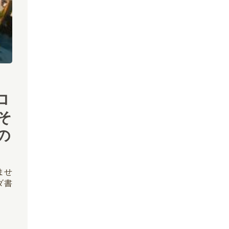
ロ
そ
の
ませ
ダ書