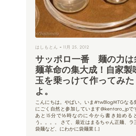
-
はしもとん
11月 25, 2012
サッポロ一番 麺の力は
麺革命の集大成！自家製
玉を乗っけて作ってみた
よ。
こんにちは。やばい。いま#twBlogMTGなる
にごく自然と参加しています@kentaro_jpで
あと15分で16時なのに今から書き始める
う。。。。 さて、最近はまるちゃん正麺、ラ
袋麺など、にわかに袋麺業 […]