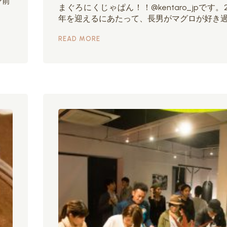
ン前
まぐろにくじゃぱん！！@kentaro_jpです。20
年を迎えるにあたって、長男がマグロが好き
READ MORE