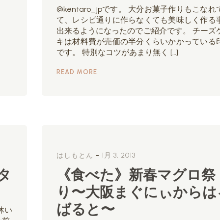
@kentaro_jpです。 大分お菓子作りもこなれ
て、レシピ通りに作らなくても美味しく作る
出来るようになったのでご紹介です。 チーズ
キは材料費が売価の半分くらいかかっている
です。 特別なコツがあまり無く […]
READ MORE
-
はしもとん
1月 3, 2013
タ
《食べた》新春マグロ祭
り〜大阪まぐにぃからは
ばると〜
休い