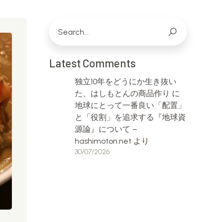
Latest Comments
独立10年をどうにか生き抜い
た、はしもとんの商品作り
に
地球にとって一番良い「配置」
と「役割」を追求する『地球資
源論』について –
hashimoton.net
より
30/07/2026