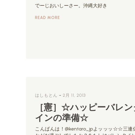
でーじおいしーさー。沖縄大好き
READ MORE
-
はしもとん
2月 11, 2013
［憲］☆ハッピーバレン
インの準備☆
こんばんは！@kentaro_jpよッッッ☆☆三連