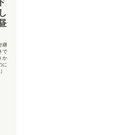
ド
し
昼
け継
きで
きか
のに
]