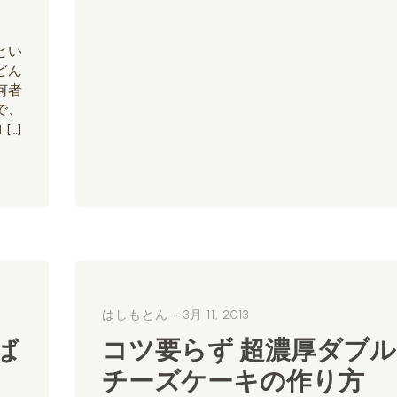
とい
どん
何者
で、
…]
-
はしもとん
3月 11, 2013
ば
コツ要らず 超濃厚ダブル
チーズケーキの作り方