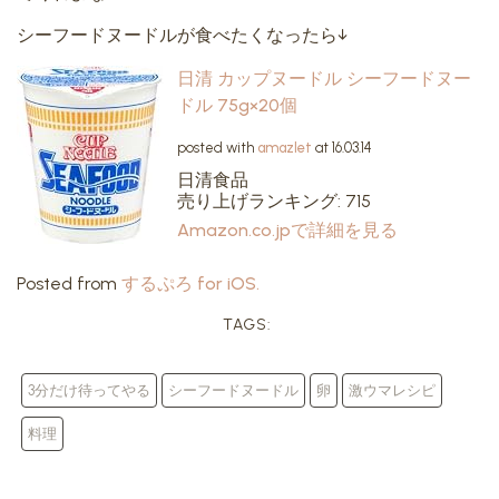
シーフードヌードルが食べたくなったら↓
日清 カップヌードル シーフードヌー
ドル 75g×20個
posted with
amazlet
at 16.03.14
日清食品
売り上げランキング: 715
Amazon.co.jpで詳細を見る
Posted from
するぷろ for iOS.
TAGS:
3分だけ待ってやる
シーフードヌードル
卵
激ウマレシピ
料理