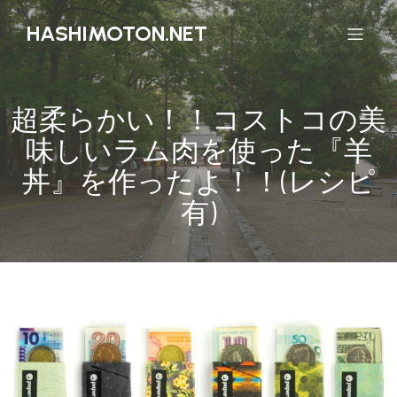
HASHIMOTON.NET
超柔らかい！！コストコの美
味しいラム肉を使った『羊
丼』を作ったよ！！(レシピ
有)