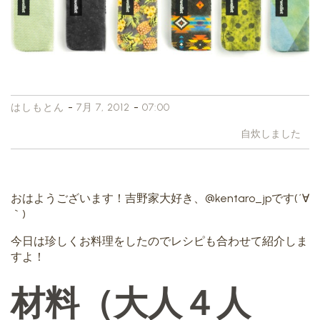
-
-
はしもとん
7月 7, 2012
07:00
自炊しました
おはようございます！吉野家大好き、@kentaro_jpです(´∀
｀)
今日は珍しくお料理をしたのでレシピも合わせて紹介しま
すよ！
材料（大人４人