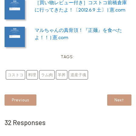
［買い物レビュー付き］コストコ前橋倉庫
に行ってきたよ！〔2012.6.9 土〕 | 憲.com
マルちゃんの真骨頂！『正麺』を食べた
よ！！ | 憲.com
TAGS:
コストコ
料理
ラム肉
羊丼
道産子魂
Previous
Next
32 Responses