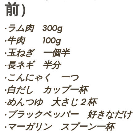
前）
•ラム肉 300g
•牛肉 100g
•玉ねぎ 一個半
•長ネギ 半分
•こんにゃく 一つ
•白だし カップ一杯
•めんつゆ 大さじ２杯
•ブラックペッパー 好きなだけ
•マーガリン スプーン一杯