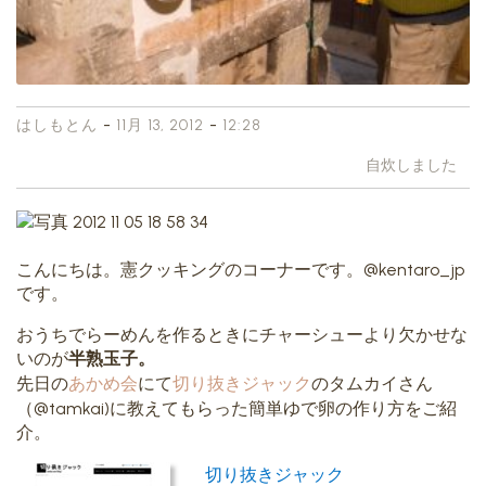
-
-
はしもとん
11月 13, 2012
12:28
自炊しました
こんにちは。憲クッキングのコーナーです。@kentaro_jp
です。
おうちでらーめんを作るときにチャーシューより欠かせな
いのが
半熟玉子。
先日の
あかめ会
にて
切り抜きジャック
のタムカイさん
（@tamkai)に教えてもらった簡単ゆで卵の作り方をご紹
介。
切り抜きジャック