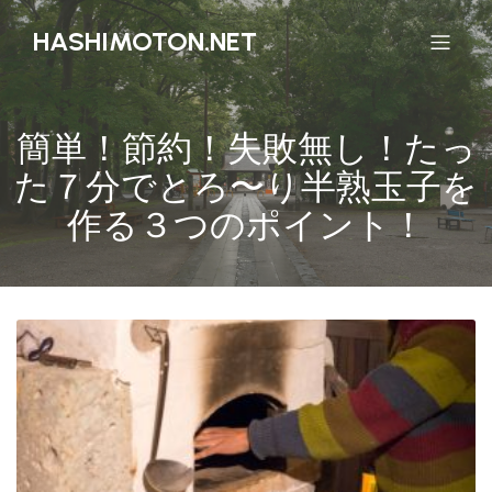
HASHIMOTON.NET
簡単！節約！失敗無し！たっ
た７分でとろ〜り半熟玉子を
作る３つのポイント！