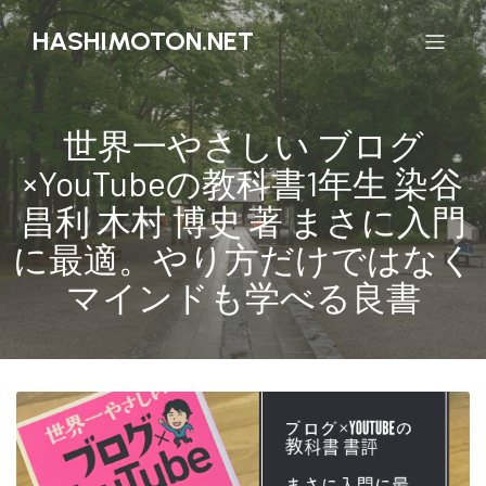
HASHIMOTON.NET
世界一やさしい ブログ
×YouTubeの教科書1年生 染谷
昌利 木村 博史 著 まさに入門
に最適。やり方だけではなく
マインドも学べる良書