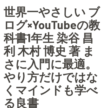
世界一やさしい ブ
ログ×YouTubeの教
科書1年生 染谷 昌
利 木村 博史 著 ま
さに入門に最適。
やり方だけではな
くマインドも学べ
る良書