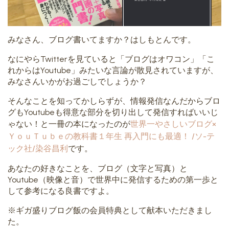
みなさん、ブログ書いてますか？はしもとんです。
なにやらTwitterを見ていると「ブログはオワコン」「こ
れからはYoutube」みたいな言論が散見されていますが、
みなさんいかがお過ごしでしょうか？
そんなことを知ってかしらずが、情報発信なんだからブロ
グもYoutubeも得意な部分を切り出して発信すればいいじ
ゃない！と一冊の本になったのが
世界一やさしいブログ×
ＹｏｕＴｕｂｅの教科書１年生 再入門にも最適！ /ソ-テ
ック社/染谷昌利
です。
あなたの好きなことを、ブログ（文字と写真）と
Youtube（映像と音）で世界中に発信するための第一歩と
して参考になる良書ですよ。
※ギガ盛りブログ飯の会員特典として献本いただきまし
た。