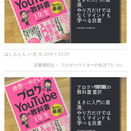
-
-
はしもとん
1月 13, 2019
22:59
読書感想文
-
ブロガー/ライターの生活アレコレ