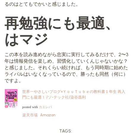
るのはとてもでかいと感じました。
再勉強にも最適、
はマジ
この本を読み進めながら忠実に実行してみるだけで、2〜3
年は情報発信を楽しめ、習慣化していくんじゃないかな？
と感じました。それくらい続ければ、もう同時期に始めた
ライバルはいなくなっているので、勝ったも同然（何に）
ですよ。
世界一やさしいブログ×ＹｏｕＴｕｂｅの教科書１年生 再入
門にも最適！ /ソ-テック社/染谷昌利
カエレバ
posted with
楽天市場
Amazon
TAGS: