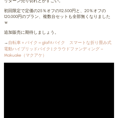
リターン売り切れとかすごい。
初回限定で定価の25％オフの
112,500円
と、20％オフの
120,000円のプラン、複数台セットも全部無くなりました
ｗ
追加販売に期待しましょう。
→
自転車＋バイク＝glafitバイク スマートな折り畳み式
電動ハイブリッドバイク | クラウドファンディング –
Makuake（マクアケ）