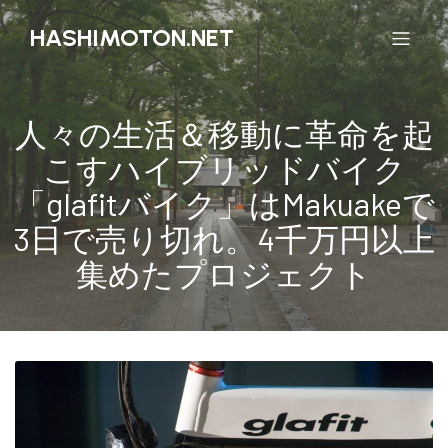
HASHIMOTON.NET
人々の生活＆移動に革命を起
こすハイブリッドバイク
「glafitバイク」はMakuakeで
3日で売り切れ。4千万円以上
集めたプロジェクト