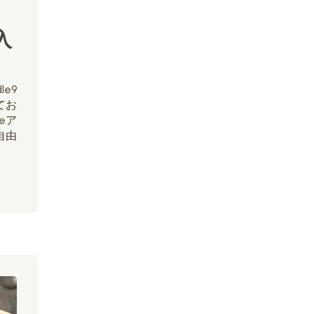
入
e9
てお
leア
自由