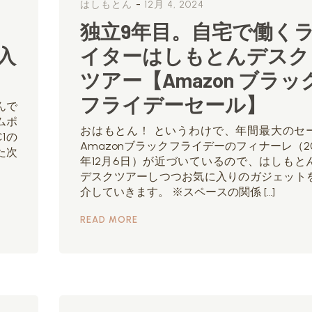
-
はしもとん
12月 4, 2024
独立9年目。自宅で働く
導入
イターはしもとんデスク
ツアー【Amazon ブラッ
フライデーセール】
んで
ムポ
おはもとん！ というわけで、年間最大のセ
1の
Amazonブラックフライデーのフィナーレ（20
た次
年12月6日）が近づいているので、はしもと
デスクツアーしつつお気に入りのガジェット
介していきます。 ※スペースの関係 […]
READ MORE