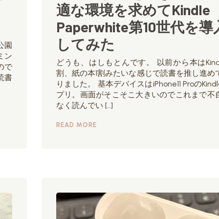
適な環境を求めてKindle
Paperwhite第10世代を導
してみた
公園
ミン
どうも、はしもとんです。 以前から本はKindl
ので
割、紙の本1割みたいな感じで読書を推し進め
読書
りました。 基本デバイスはiPhone11 ProのKind
プリ。画面がそこそこ大きいのでこれまで不
なく読んでい […]
READ MORE