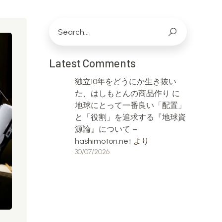
Latest Comments
独立10年をどうにか生き抜い
た、はしもとんの商品作り
に
地球にとって一番良い「配置」
と「役割」を追求する『地球資
源論』について –
hashimoton.net
より
30/07/2026