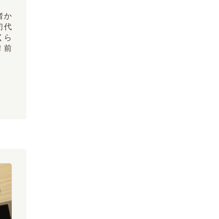
者か
初代
くら
！前