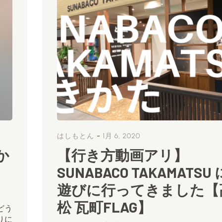
-
はしもとん
1月 6, 2020
か
【行き方動画アリ】
SUNABACO TAKAMATSU 
遊びに行ってきました【
松 瓦町FLAG】
どう
りに