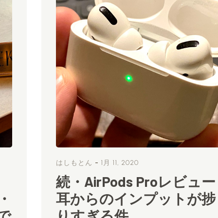
-
はしもとん
1月 11, 2020
続・AirPods Proレビュー
・
耳からのインプットが捗
で
りすぎる件