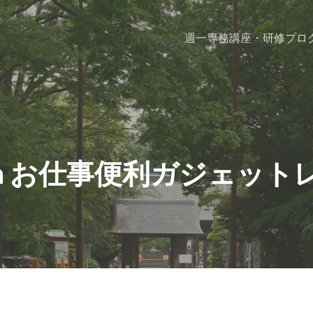
週一専務
講座・研修プロ
s in お仕事便利ガジェッ