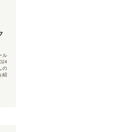
ラ
ク
ール
24
んの
を紹