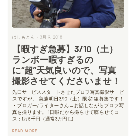
-
はしもとん
3月 9, 2018
【暇すぎ急募】3/10（土）
ランボー暇すぎるの
に“超”天気良いので、写真
撮影させてくださいませ！
先日サービススタートさせたプロフ写真撮影サービ
スですが、 急遽明日3/10（土）限定1組募集です！
・ブロガー/ライターさん→お話しながらプロフ写
真を撮ります。 1日暇だから撮らせて喋らせてコー
ス：1万5千円（通常3万円 […]
READ MORE