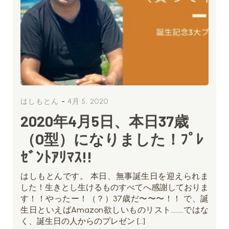
-
はしもとん
4月 5, 2020
2020年4月5日、本日37歳
（O型）になりました！ﾌﾟﾚ
ｾﾞﾝﾄｱﾘﾏｽ!!
はしもとんです。 本日、無事誕生日を迎えられま
した！生きとし生けるものすべてへ感謝しておりま
す！！やったー！（？）37歳だ〜〜〜！！ で、誕
生日といえばAmazon欲しいものリスト………ではな
く、誕生日の人からのプレゼン […]