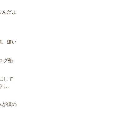
なんだよ
際。嫌い
ログ塾
にして
うし。
みが僕の
）