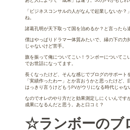
あと人によって「成果」は違う。50万PVかもしれ
「ビジネスコンサルの人がなんで起業しないか？
ね。
諸葛孔明が天下取って国を治めるか？と言ったら
僕はやっぱりドラマー体質みたいで、縁の下の力
じゃないけど苦手。
旗を振って俺についてこい！ランボーについてこ
でお世話になってます。
長くなったけど、そんな感じでブログのサポートを
「実績作ったわー」とか言おうかと思ったけど、
はっきり言うけどもうPVがウリになる時代じゃな
なのでオレのやり方だと効果測定しにくいんです
成果になるんだと思う。あと口コミ？
☆ランボーのブ