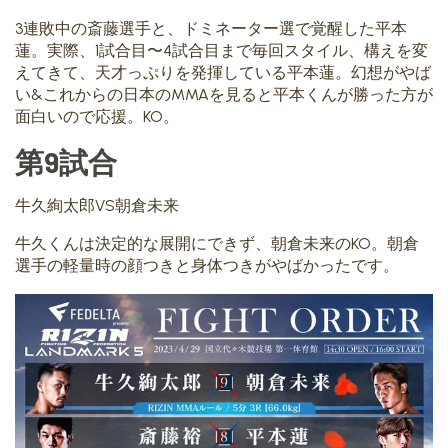
3連敗中の斎藤選手と、ドミネーター選で覚醒した平本
蓮。実際、1試合目〜4試合目まで毎回スタイル、構えを変
えてきて、天才っぷりを発揮している平本蓮。幻想がやば
い&これからの日本のMMAを見ると平本くんが勝った方が
面白いので応援。KO。
第9試合
牛久絢太郎VS朝倉未来
牛久くんは決定的な展開にできず、朝倉未来のKO。朝倉
選手の軽量時の顔つきと身体つきがやばかったです。