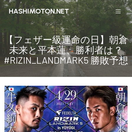
HASHIMOTON.NET
【フェザー級運命の日】朝倉
未来と平本蓮、勝利者は？
#RIZIN_LANDMARK5 勝敗予想