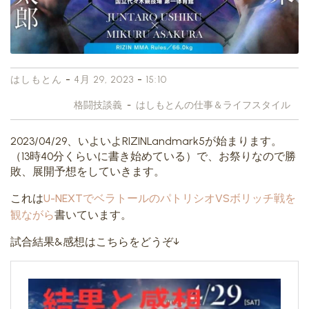
-
-
はしもとん
4月 29, 2023
15:10
格闘技談義
-
はしもとんの仕事＆ライフスタイル
2023/04/29、いよいよRIZINLandmark5が始まります。
（13時40分くらいに書き始めている）で、お祭りなので勝
敗、展開予想をしていきます。
これは
U-NEXTでベラトールのパトリシオVSボリッチ戦を
観ながら
書いています。
試合結果&感想はこちらをどうぞ↓