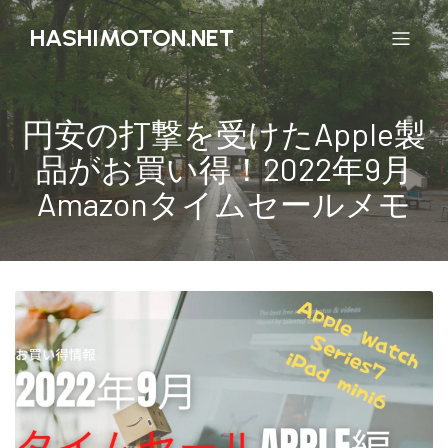
HASHIMOTON.NET
円安の打撃を受けたApple製
品がお買い得！2022年9月
Amazonタイムセールメモ