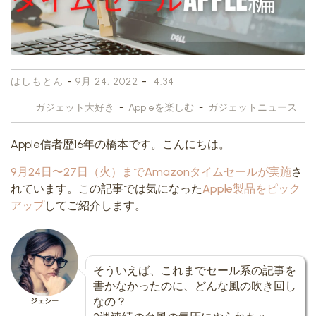
-
-
はしもとん
9月 24, 2022
14:34
ガジェット大好き
-
Appleを楽しむ
-
ガジェットニュース
Apple信者歴16年の橋本です。こんにちは。
9月24日〜27日（火）までAmazonタイムセールが実施
さ
れています。この記事では気になった
Apple製品をピック
アップ
してご紹介します。
そういえば、これまでセール系の記事を
書かなかったのに、どんな風の吹き回し
なの？
ジェシー