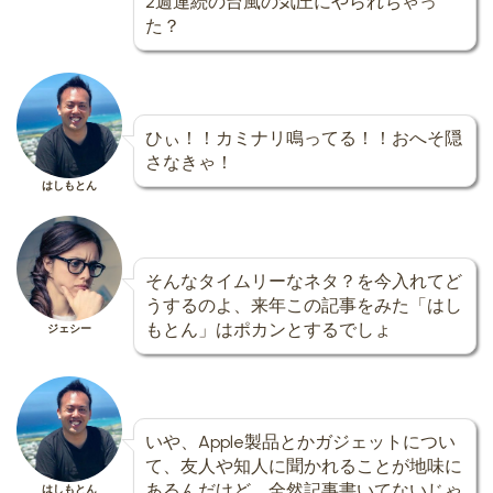
2週連続の台風の気圧にやられちゃっ
た？
ひぃ！！カミナリ鳴ってる！！おへそ隠
さなきゃ！
はしもとん
そんなタイムリーなネタ？を今入れてど
うするのよ、来年この記事をみた「はし
もとん」はポカンとするでしょ
ジェシー
いや、Apple製品とかガジェットについ
て、友人や知人に聞かれることが地味に
あるんだけど、全然記事書いてないじゃ
はしもとん