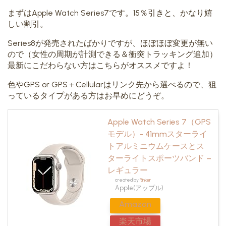
まずはApple Watch Series7です。15％引きと、かなり嬉
しい割引。
Series8が発売されたばかりですが、ほぼほぼ変更が無い
ので（女性の周期が計測できる＆衝突トラッキング追加）
最新にこだわらない方はこちらがオススメですよ！
色やGPS or GPS＋Cellularはリンク先から選べるので、狙
っているタイプがある方はお早めにどうぞ。
Apple Watch Series 7（GPS
モデル）- 41mmスターライ
トアルミニウムケースとス
ターライトスポーツバンド –
レギュラー
created by
Rinker
Apple(アップル)
Amazon
楽天市場