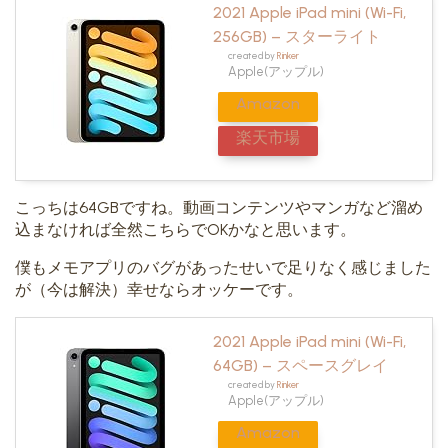
2021 Apple iPad mini (Wi-Fi,
256GB) – スターライト
created by
Rinker
Apple(アップル)
Amazon
楽天市場
こっちは64GBですね。動画コンテンツやマンガなど溜め
込まなければ全然こちらでOKかなと思います。
僕もメモアプリのバグがあったせいで足りなく感じました
が（今は解決）幸せならオッケーです。
2021 Apple iPad mini (Wi-Fi,
64GB) – スペースグレイ
created by
Rinker
Apple(アップル)
Amazon