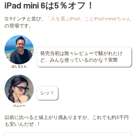
iPad mini 6は5％オフ！
12.9インチと並び、
「人を選ぶiPad」ことiPad mini6ちゃん
の登場です。
発売当初は散々レビューで騒がれたけ
ど、みんな使っているのかな？実際
はしもとん
シッ！
ジェシー
以前に比べると値上がり感ありますが、これでも約5千円
も安いんだぜ…！