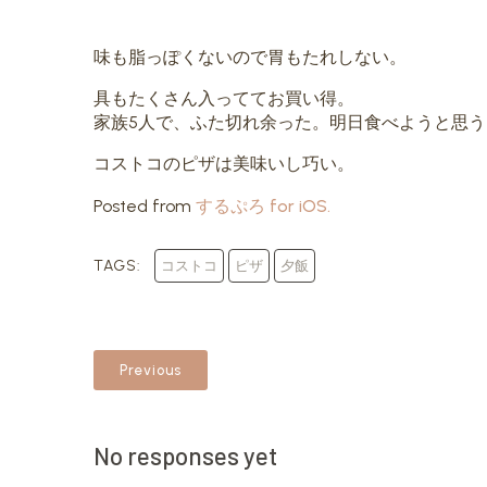
味も脂っぽくないので胃もたれしない。
具もたくさん入っててお買い得。
家族5人で、ふた切れ余った。明日食べようと思う
コストコのピザは美味いし巧い。
Posted from
するぷろ for iOS.
TAGS:
コストコ
ピザ
夕飯
Previous
No responses yet