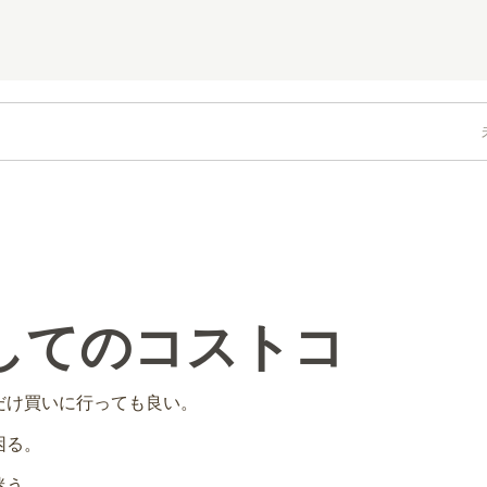
してのコストコ
だけ買いに行っても良い。
困る。
迷う。