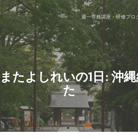
週一専務
講座・研修プロ
またよしれいの1日: 沖縄
た