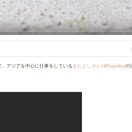
で、アジアを中心に仕事をしている
またよし れい(@Sayobs)
の