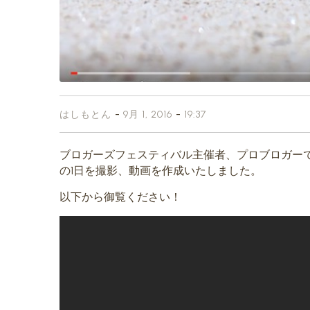
-
-
はしもとん
9月 1, 2016
19:37
ブロガーズフェスティバル主催者、プロブロガー
の1日を撮影、動画を作成いたしました。
以下から御覧ください！