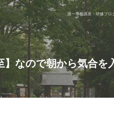
週一専務
講座・研修プロ
至】なので朝から気合を