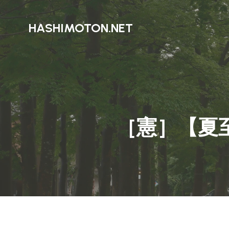
HASHIMOTON.NET
［憲］【夏