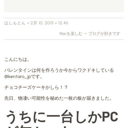
-
-
はしもとん
2月 10, 2013
12:46
Macを楽しむ
-
ブログが好きです
こんにちは。
バレンタインは何を作ろうか今からワクドキしている
@kentaro_jpです。
チョコチーズケーキかしら！？
先日、物凄い可能性を秘めた一枚の板が届きました。
うちに一台しかPC