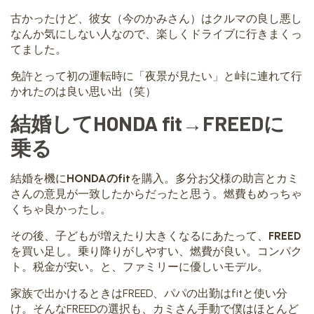
古かったけど、彼女（今のかみさん）はクルマの良し悪し
なんか気にしない人なので、楽しくドライブに行きまくっ
てました。
免許とって初の運転時に「夜景が見たい」と峠に連れて行
かれたのは良い思い出（笑）
結婚してHONDA fit→FREEDに
乗る
結婚を機に
HONDAのfit
を購入。多分お父様の助言とカミ
さんの意見が一致したからだったと思う。燃費もめっちゃ
くちゃ良かったし。
その後、子どもが増えたり大きくなるにあたって、
FREED
を買い足し。乗り降りがしやすい、燃費が良い。コンパク
ト。税金が安い。と、ファミリーに優しいモデル。
家族で出かけるときはFREED、パパの出勤はfitと使い分
け。そんなFREEDの選択も、カミさん手動で僕はほとんど