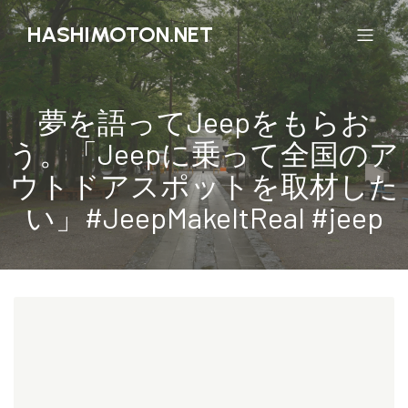
HASHIMOTON.NET
夢を語ってJeepをもらお
う。「Jeepに乗って全国のア
ウトドアスポットを取材した
い」#JeepMakeItReal #jeep