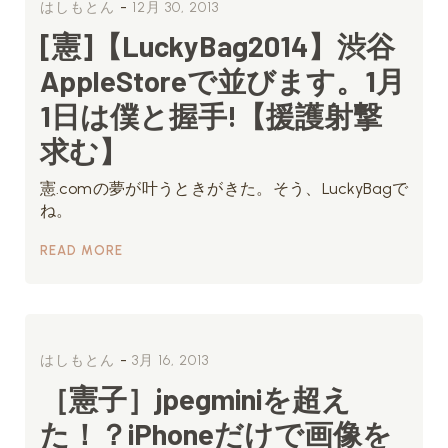
-
はしもとん
12月 30, 2013
[憲]【LuckyBag2014】渋谷
AppleStoreで並びます。1月
1日は僕と握手!【援護射撃
求む】
憲.comの夢が叶うときがきた。そう、LuckyBagで
ね。
READ MORE
-
はしもとん
3月 16, 2013
［憲子］jpegminiを超え
た！？iPhoneだけで画像を