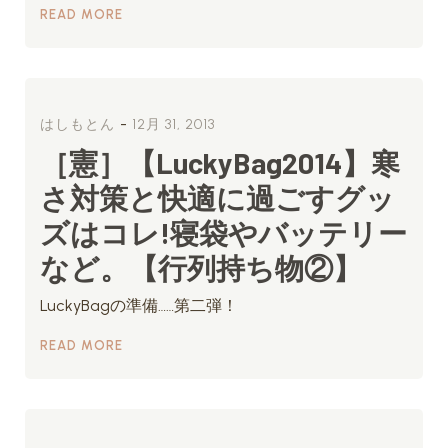
READ MORE
-
はしもとん
12月 31, 2013
［憲］【LuckyBag2014】寒
さ対策と快適に過ごすグッ
ズはコレ!寝袋やバッテリー
など。【行列持ち物②】
LuckyBagの準備……第二弾！
READ MORE