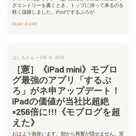
ざエントリーを書くとき、トップに持って来るのを
軽く躊躇しました。iPadでするぷろが
READ MORE
-
はしもとん
2月 15, 2013
［憲］《iPad mini》モブロ
グ最強のアプリ「するぷ
ろ」がネ申アップデート！
iPadの価値が当社比超絶
×256倍に!!!《モブログを超
えた》
おはよう御座います。朝から興奮が隠せません。実