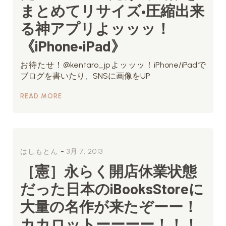
まとめてリサイズ•圧縮出来
る神アプリよッッッ！
《iPhone•iPad》
お待たせ！@kentaro_jpよッッッ！iPhone/iPadで
ブログを書いたり、SNSに画像をUP
READ MORE
-
はしもとん
3月 7, 2013
［憲］永らく開店休業状態
だった日本のiBooksStoreに
大量の名作が来たぞーー！
カカロットーーーー！！！