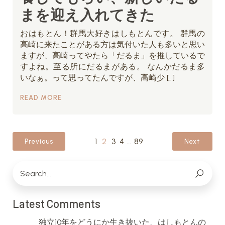
まを迎え入れてきた
おはもとん！群馬大好きはしもとんです。 群馬の
高崎に来たことがある方は気付いた人も多いと思い
ますが、高崎ってやたら「だるま」を推しているで
すよね。至る所にだるまがある。 なんかだるま多
いなぁ。って思ってたんですが、高崎少 […]
READ MORE
1
2
3
4
…
89
Previous
Next
Latest Comments
独立10年をどうにか生き抜いた、はしもとんの