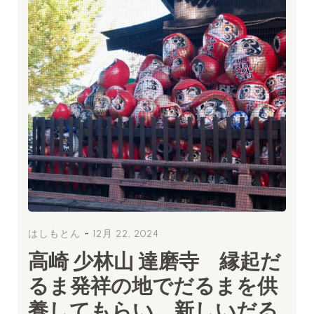
-
はしもとん
12月 22, 2024
高崎 少林山 達磨寺 縁起だ
るま発祥の地でだるまを供
養してもらい、新しいだる