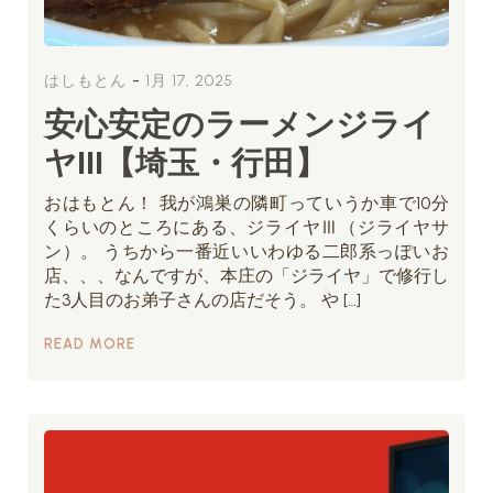
-
はしもとん
1月 17, 2025
安心安定のラーメンジライ
ヤIII【埼玉・行田】
おはもとん！ 我が鴻巣の隣町っていうか車で10分
くらいのところにある、ジライヤⅢ（ジライヤサ
ン）。 うちから一番近いいわゆる二郎系っぽいお
店、、、なんですが、本庄の「ジライヤ」で修行し
た3人目のお弟子さんの店だそう。 や […]
READ MORE