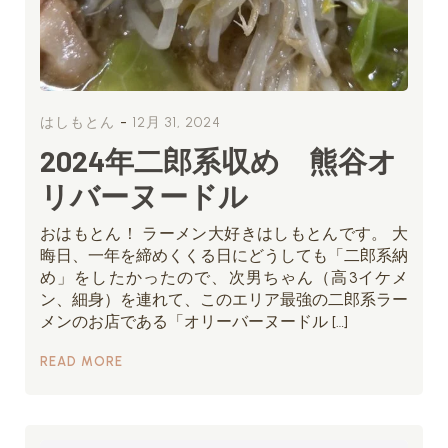
-
はしもとん
12月 31, 2024
2024年二郎系収め 熊谷オ
リバーヌードル
おはもとん！ ラーメン大好きはしもとんです。 大
晦日、一年を締めくくる日にどうしても「二郎系納
め」をしたかったので、次男ちゃん（高3イケメ
ン、細身）を連れて、このエリア最強の二郎系ラー
メンのお店である「オリーバーヌードル […]
READ MORE