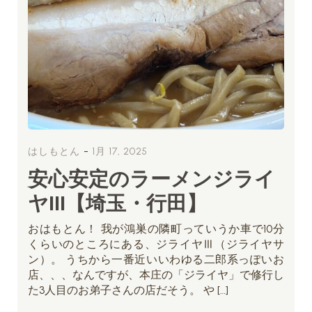
-
はしもとん
1月 17, 2025
安心安定のラーメンジライ
ヤIII【埼玉・行田】
おはもとん！ 我が鴻巣の隣町っていうか車で10分
くらいのところにある、ジライヤⅢ（ジライヤサ
ン）。 うちから一番近いいわゆる二郎系っぽいお
店、、、なんですが、本庄の「ジライヤ」で修行し
た3人目のお弟子さんの店だそう。 や […]