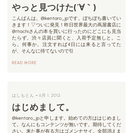
やっと見つけた(´∀｀)
こんばんは。@kentaro_jpです。ぼちぼち書いてい
きます！▽ついに発見！昨日世界最大の蔦屋書店に
@ttachiさんの本を買いに行ったのにどこにも見当
たらず。渋々店員に聞くと、入荷予定無しと。こ
ら。何事か。注文すれば4日には来ると言ってた
が、そんなに待てないので引
READ MORE
-
はしもとん
6月 1, 2012
はじめまして。
@kentaro_jpと申します。始めての方ははじめまし
て。なんにもコンテンツが無いです。期待してくだ
さい。来た事が有る方はゴメンナサイ。全部消えま