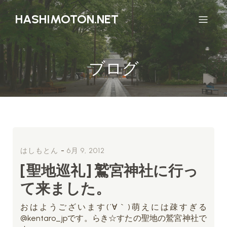
HASHIMOTON.NET
ブログ
-
はしもとん
6月 9, 2012
[聖地巡礼] 鷲宮神社に行っ
て来ました。
おはようございます(´∀｀)萌えには疎すぎる
@kentaro_jpです。らき☆すたの聖地の鷲宮神社で