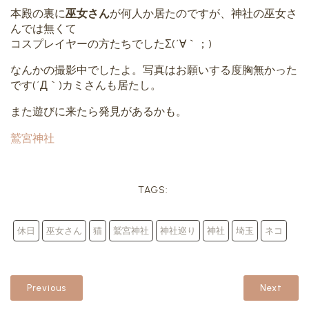
本殿の裏に
巫女さん
が何人か居たのですが、神社の巫女さ
んでは無くて
コスプレイヤーの方たちでしたΣ(´∀｀；)
なんかの撮影中でしたよ。写真はお願いする度胸無かった
です(´Д｀)カミさんも居たし。
また遊びに来たら発見があるかも。
鷲宮神社
TAGS:
休日
巫女さん
猫
鷲宮神社
神社巡り
神社
埼玉
ネコ
Previous
Next