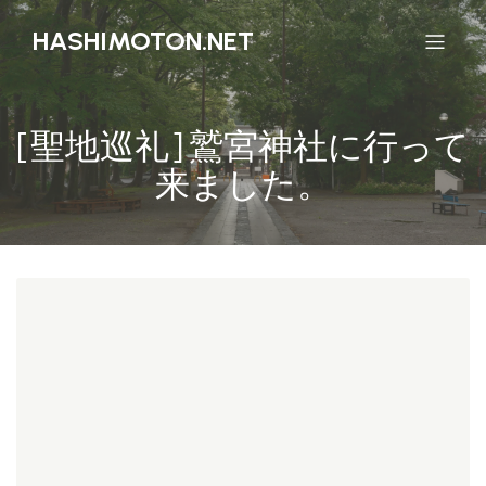
HASHIMOTON.NET
[聖地巡礼] 鷲宮神社に行って
来ました。