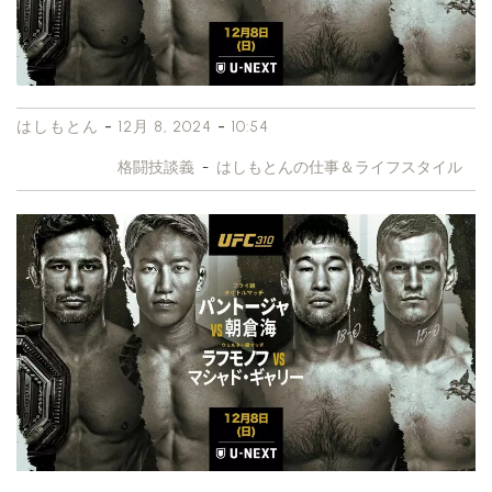
-
-
はしもとん
12月 8, 2024
10:54
格闘技談義
-
はしもとんの仕事＆ライフスタイル