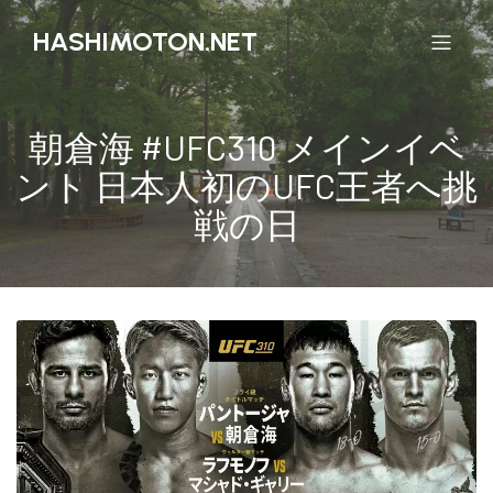
HASHIMOTON.NET
朝倉海 #UFC310 メインイベ
ント 日本人初のUFC王者へ挑
戦の日