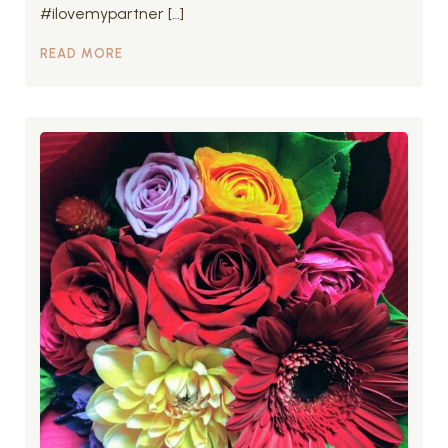
#ilovemypartner […]
READ MORE