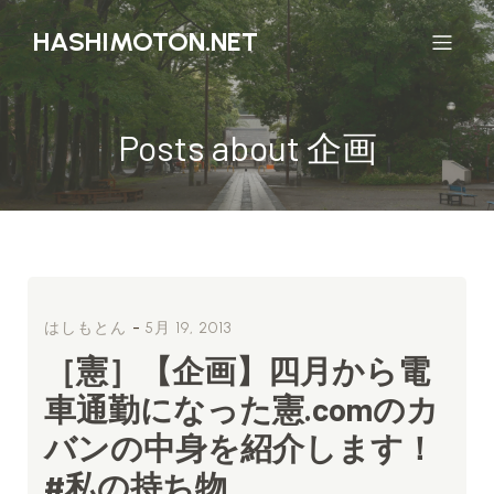
HASHIMOTON.NET
Posts about 企画
-
はしもとん
5月 19, 2013
［憲］【企画】四月から電
車通勤になった憲.comのカ
バンの中身を紹介します！
#私の持ち物