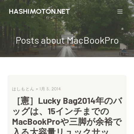
HASHIMOTON.NET
Posts about MacBookPro
-
はしもとん
1月 5, 2014
［憲］Lucky Bag2014年のバ
ッグは、15インチまでの
MacBookProや三脚が余裕で
入る大容量リュックサッ