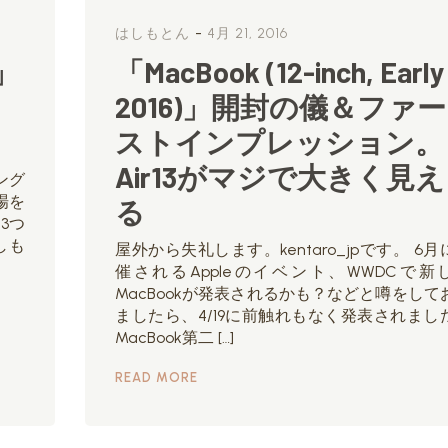
-
はしもとん
4月 21, 2016
」
「MacBook (12-inch, Early
2016)」開封の儀＆ファー
ストインプレッション。
Air13がマジで大きく見え
ング
場を
る
3つ
しも
屋外から失礼します。kentaro_jpです。 6月
催されるAppleのイベント、WWDCで新
MacBookが発表されるかも？などと噂をして
ましたら、4/19に前触れもなく発表されまし
MacBook第二 […]
READ MORE