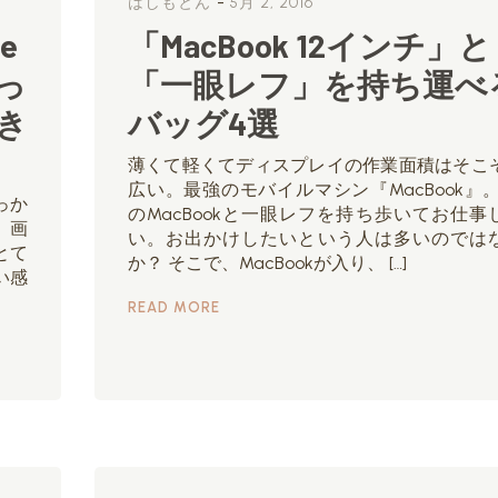
-
はしもとん
5月 2, 2016
e
「MacBook 12インチ」と
っ
「一眼レフ」を持ち運べ
き
バッグ4選
薄くて軽くてディスプレイの作業面積はそこ
広い。最強のモバイルマシン『MacBook』。
っか
のMacBookと一眼レフを持ち歩いてお仕事
。画
い。お出かけしたいという人は多いのでは
とて
か？ そこで、MacBookが入り、 […]
い感
READ MORE