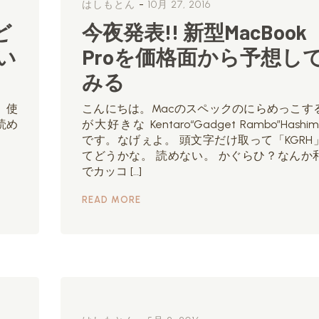
-
はしもとん
10月 27, 2016
 ど
今夜発表!! 新型MacBook
い
Proを価格面から予想し
みる
が、使
こんにちは。Macのスペックのにらめっこす
読め
が大好きな Kentaro“Gadget Rambo”Hashim
です。なげぇよ。 頭文字だけ取って「KGRH
てどうかな。 読めない。 かぐらひ？なんか
でカッコ […]
READ MORE