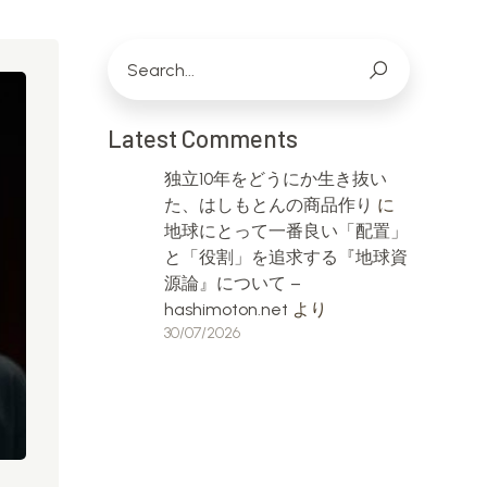
Latest Comments
独立10年をどうにか生き抜い
た、はしもとんの商品作り
に
地球にとって一番良い「配置」
と「役割」を追求する『地球資
源論』について –
hashimoton.net
より
30/07/2026