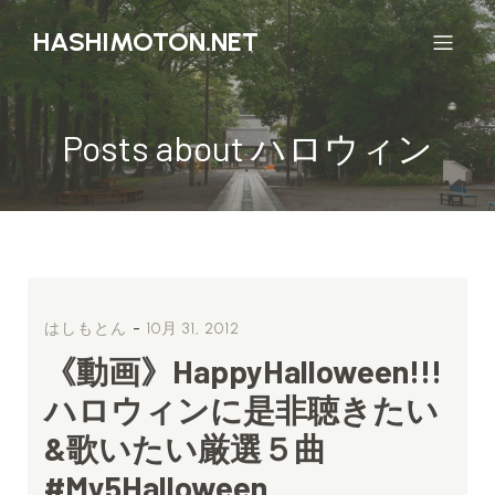
HASHIMOTON.NET
Posts about ハロウィン
-
はしもとん
10月 31, 2012
《動画》HappyHalloween!!!
ハロウィンに是非聴きたい
&歌いたい厳選５曲
#My5Halloween