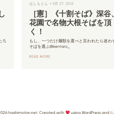
-
はしもとん
3月 27, 2013
し
［憲］《十割そば》深谷
花園で名物大根そばを頂
く！
たろ
もし、一つだけ麺類を選べと言われたら迷わ
そばを選ぶ@kentaro_
READ MORE
026 hashimoton.net. Created with
using WordPress and
K