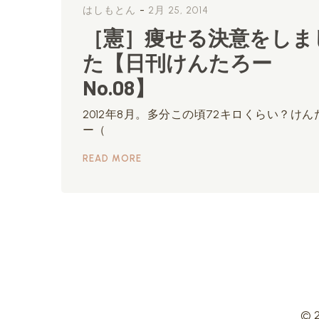
-
はしもとん
2月 25, 2014
［憲］痩せる決意をしま
た【日刊けんたろー
No.08】
2012年8月。多分この頃72キロくらい？けん
ー（
READ MORE
© 2