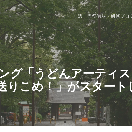
週一専務
講座・研修プロ
ング「うどんアーティスト
へ送りこめ！」がスタート