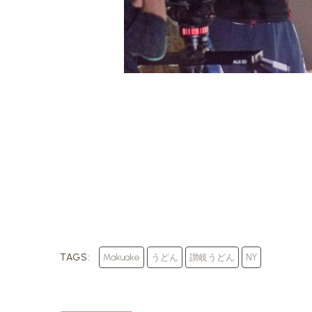
TAGS:
Makuake
うどん
讃岐うどん
NY