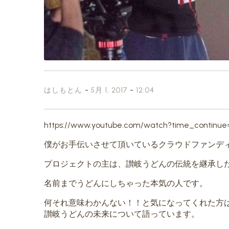
-
-
はしもとん
5月 1, 2017
12:04
https://www.youtube.com/watch?time_contin
僕がお手伝いさせて頂いているクラウドファンデ
プロジェクトの主は、讃岐うどんの伝統を継承し
名前までうどんにしちゃった本気の人です。
何それ意味わかんない！！と気になってくれた方
讃岐うどんの未来について語っています。