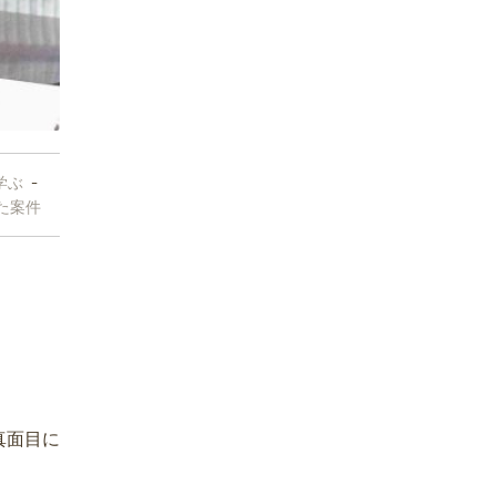
学ぶ
-
た案件
真面目に