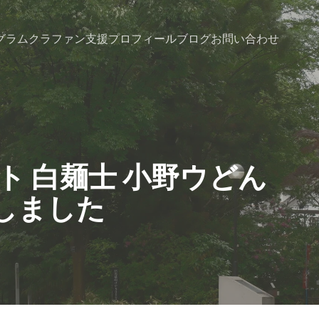
グラム
クラファン支援
プロフィール
ブログ
お問い合わせ
 白麺士 小野ウどん
しました