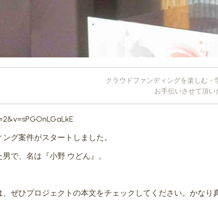
クラウドファンディングを楽しむ・
お手伝いさせて頂い
ue=2&v=sPGOnLGaLkE
ィング案件がスタートしました。
た男で、名は『
小野 ウどん
』。
は、ぜひプロジェクトの本文をチェックしてください。かなり