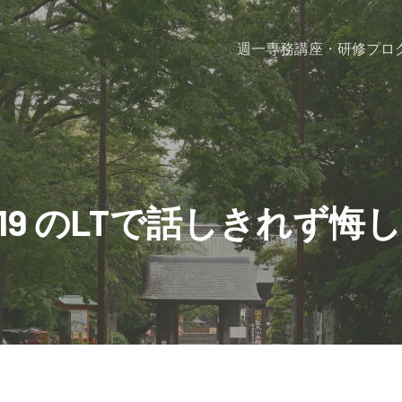
週一専務
講座・研修プロ
19 のLTで話しきれず