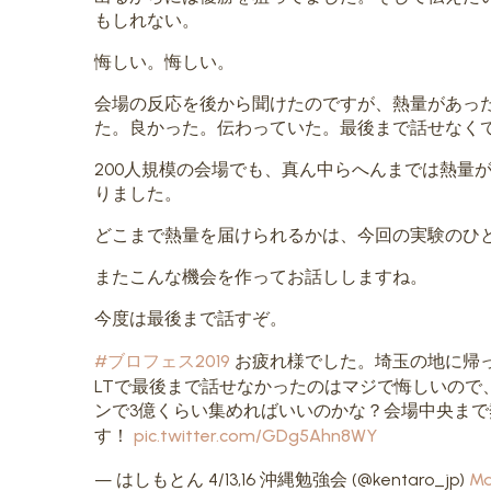
もしれない。
悔しい。悔しい。
会場の反応を後から聞けたのですが、熱量があっ
た。良かった。伝わっていた。最後まで話せなく
200人規模の会場でも、真ん中らへんまでは熱量
りました。
どこまで熱量を届けられるかは、今回の実験のひ
またこんな機会を作ってお話ししますね。
今度は最後まで話すぞ。
#ブロフェス2019
お疲れ様でした。埼玉の地に帰
LTで最後まで話せなかったのはマジで悔しいの
ンで3億くらい集めればいいのかな？会場中央ま
す！
pic.twitter.com/GDg5Ahn8WY
— はしもとん 4/13,16 沖縄勉強会 (@kentaro_jp)
Ma