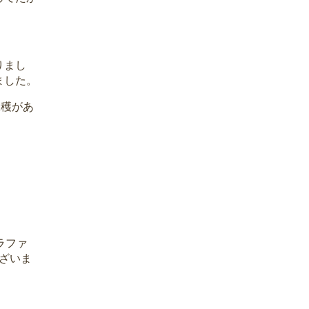
りまし
ました。
収穫があ
ラファ
ざいま