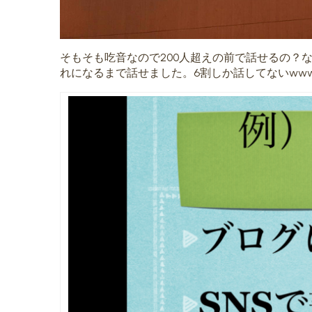
そもそも吃音なので200人超えの前で話せるの？
れになるまで話せました。6割しか話してないww