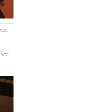
の話）
トです。