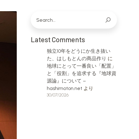
Latest Comments
独立10年をどうにか生き抜い
た、はしもとんの商品作り
に
地球にとって一番良い「配置」
と「役割」を追求する『地球資
源論』について –
hashimoton.net
より
30/07/2026