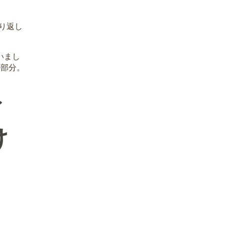
折り返し
いまし
の部分。
イ
け