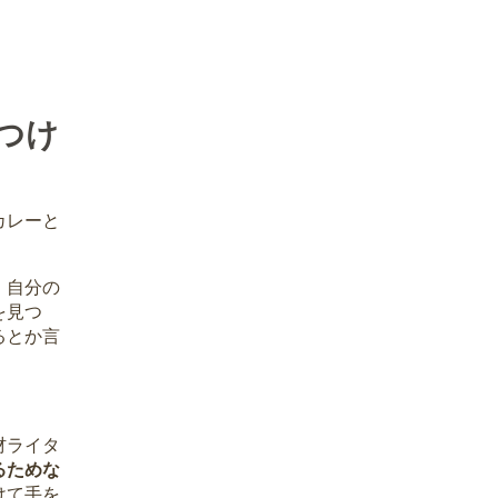
つけ
カレーと
、自分の
を見つ
るとか言
材ライタ
るためな
けて手を