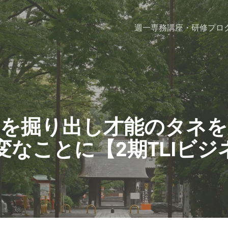
週一専務
講座・研修プロ
トを掘り出し才能のタネを
なことに【2期TLIビジネ