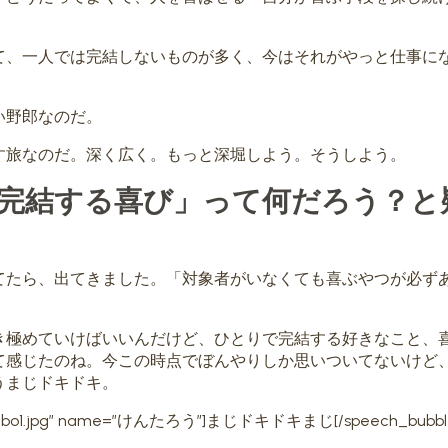
て、一人では完結しないものが多く、今はそれがやっと仕事に
い野郎なのだ。
す旅なのだ。深く広く。もっと深堀しよう。そうしよう。
完結する喜び」って何だろう？と
てたら、出てきました。「対象者がいなくても喜ぶやつが必ず
き極めていけばいいんだけど、ひとりで完結する好きなこと、
て感じたのね。今この時点でぼんやりしか思いついてないけど
うまじドキドキ。
on=”rambo1.jpg” name=”けんたろう”]まじドキドキまじ[/speech_bubbl