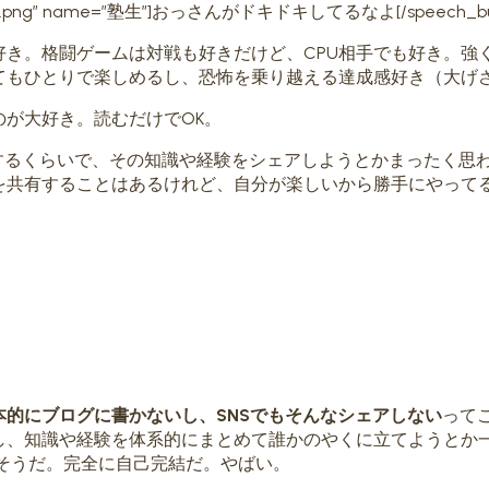
con=”cat1.png” name=”塾生”]おっさんがドキドキしてるなよ[/speech_bu
き。格闘ゲームは対戦も好きだけど、CPU相手でも好き。強
てもひとりで楽しめるし、恐怖を乗り越える達成感好き（大げ
が大好き。読むだけでOK。
するくらいで、その知識や経験をシェアしようとかまったく思
を共有することはあるけれど、自分が楽しいから勝手にやって
本的にブログに書かないし、SNSでもそんなシェアしない
って
し、知識や経験を体系的にまとめて誰かのやくに立てようとか
そうだ。完全に自己完結だ。やばい。