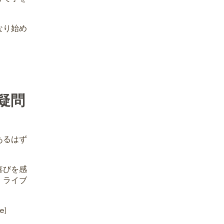
なり始め
疑問
あるはず
喜びを感
、ライブ
e]