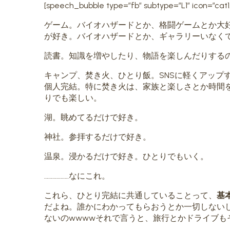
[speech_bubble type=”fb” subtype=”L1″ i
ゲーム。バイオハザードとか、格闘ゲームとか大好
が好き。バイオハザードとか、ギャラリーいなく
読書。知識を増やしたり、物語を楽しんだりするの
キャンプ、焚き火、ひとり飯。SNSに軽くアップ
個人完結。特に焚き火は、家族と楽しさとか時間
りでも楽しい。
湖。眺めてるだけで好き。
神社。参拝するだけで好き。
温泉。浸かるだけで好き。ひとりでもいく。
………………なにこれ。
これら、ひとり完結に共通していることって、
基
だよね。誰かにわかってもらおうとか一切しない
ないのwwwwそれで言うと、旅行とかドライブも