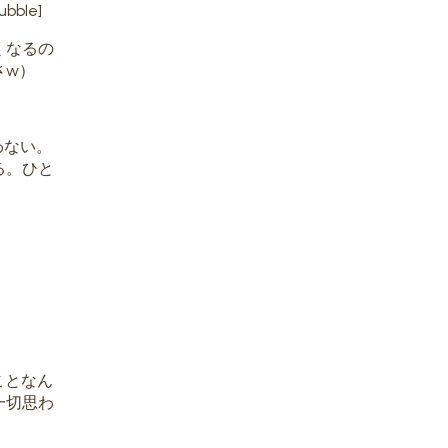
bble]
くなるの
さw）
わない。
る。ひと
ことなん
一切思わ