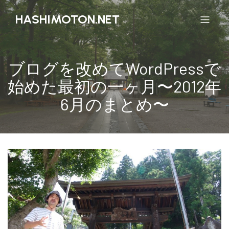
HASHIMOTON.NET
ブログを改めてWordPressで
始めた最初の一ヶ月〜2012年
6月のまとめ〜