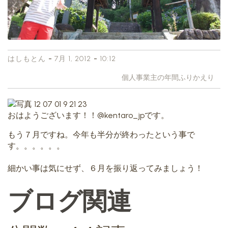
-
-
はしもとん
7月 1, 2012
10:12
個人事業主の年間ふりかえり
おはようございます！！@kentaro_jpです。
もう７月ですね。今年も半分が終わったという事で
す。。。。。。
細かい事は気にせず、６月を振り返ってみましょう！
ブログ関連