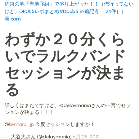
約束の地「聖地豚組」で盛り上がった！！（俺行ってない
けど）DPUB5レポまとめ#Dpub5 ※追記有 ［24件］ |
憲.com
わずか２０分くら
いでラルクバンド
セッションが決ま
る
詳しくはまだですけど、@delaymaniaさんの一言でセッ
ションが決まる！！！
@
kentaro_jp
今度セッションしますか！
— 大谷大さん (@delaymania)
6月 25, 2012