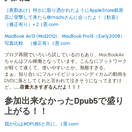
［夜勤あけ］何かに取り憑かれたようにAppleStore銀座
店に突撃して来たら@ttachiさんに会ったよ！［歓喜］
（修正有り）×２ | 憲.com
MacBook Air13 (Mid2012)、MacBook Pro15（Early2008）
写真比較 （修正有） | 憲.com
ブログ再開でいろいろ試しているのもあり、MacBookAir
ちゃんはフル稼働となっています。こんなにフットワーク
が軽くて速くて、使いやすいとか。無敵すぎる。
まぁ、知り合いにフルハイビジョンハンディカムの動画を
DVDに落としてくれと言われて泣きそうになってますけ
ど。
……容量大きすぎるんだよ！！！
参加出来なかったDpub5で盛り
上がる！！
我が心は#DPUB5と共に。 | 憲.com