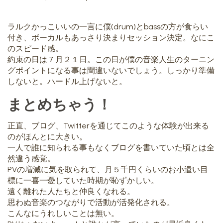
ラルクかっこいいの一言に僕(drum)とbassの方が食らい
付き、ボーカルもあっさり決まりセッション決定。なにこ
のスピード感。
約束の日は７月２１日。この日が僕の音楽人生のターニン
グポイントになる事は間違いないでしょう。しっかり準備
しないと。ハードル上げないと。
まとめちゃう！
正直、ブログ、Twitterを通じてこのような体験が出来る
のがほんとに大きい。
一人で誰に知られる事もなくブログを書いていた頃とは全
然違う感覚。
PVの増減に気を取られて、月５千円くらいのお小遣い目
標に一喜一憂していた時期が恥ずかしい。
遠く離れた人たちと仲良くなれる。
思わぬ音楽のつながりで活動が活発化される。
こんなにうれしいことは無い。