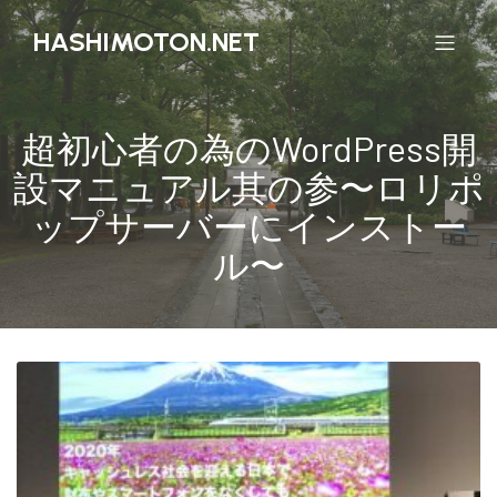
HASHIMOTON.NET
超初心者の為のWordPress開
設マニュアル其の参〜ロリポ
ップサーバーにインストー
ル〜