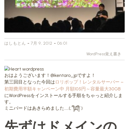
-
-
はしもとん
7月 9, 2012
06:01
WordPress覚え書き
おはようございます！@kentaro_jpですよ！
第三回目となった今回は
ロリポップ！レンタルサーバー –
初期費用半額キャンペーン中 月額105円～容量最大30GB
にWordPressをインストールする手順をちゃっと紹介しま
す。
ミニバードはあきらめました……(;´༎ຶД༎ຶ`)
先ずはドメインの