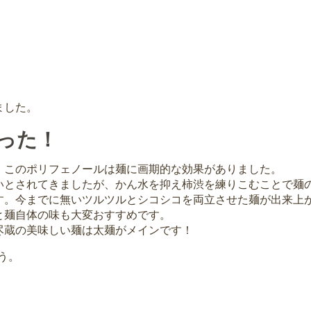
ました。
った！
。このポリフェノールは麺に画期的な効果がありました。
いとされてきましたが、かん水を抑え柿渋を練りこむことで麺
す。今までに無いツルツルとシコシコを両立させた麺が出来上
と麺自体の味も大変おすすめです。
尽蔵の美味しい麺は太麺がメインです！
う。