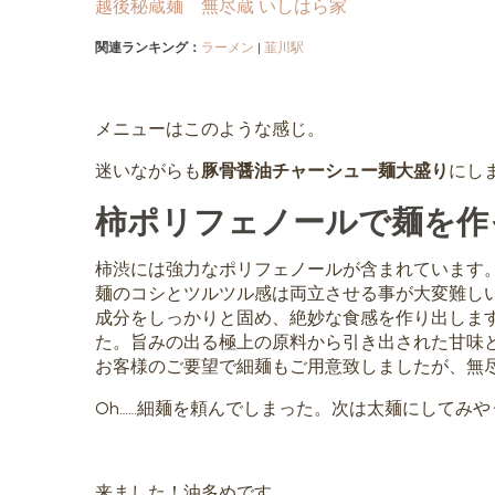
越後秘蔵麺 無尽蔵 いしはら家
関連ランキング：
ラーメン
|
韮川駅
メニューはこのような感じ。
迷いながらも
豚骨醤油チャーシュー麺大盛り
にし
柿ポリフェノールで麺を作
柿渋には強力なポリフェノールが含まれています
麺のコシとツルツル感は両立させる事が大変難し
成分をしっかりと固め、絶妙な食感を作り出しま
た。旨みの出る極上の原料から引き出された甘味
お客様のご要望で細麺もご用意致しましたが、無
Oh……細麺を頼んでしまった。次は太麺にしてみや
来ました！油多めです。