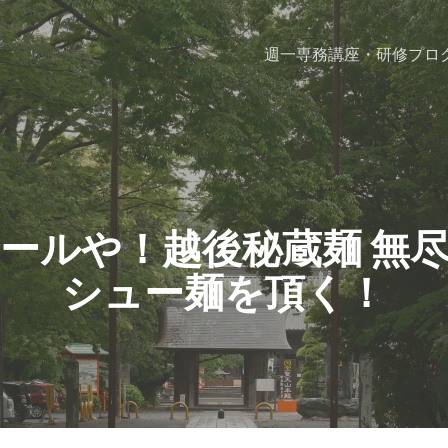
週一専務
講座・研修プロ
ールや！越後秘蔵麺 無
シュー麺を頂く！