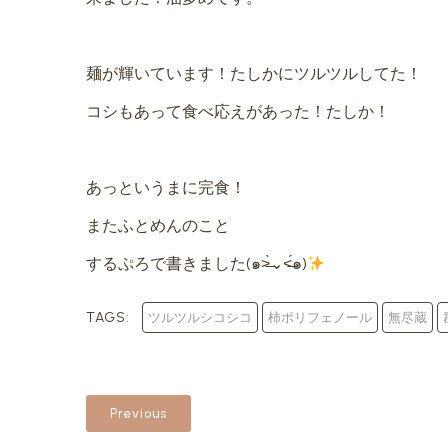
麺が輝いています！たしかにツルツルしてた！
コシもあって食べ応えがあった！たしか！
あっというまに完食！
またふとめんのこと
するぷろで書きました(๑˃̶̀⌄˂̶́๑)
TAGS:
ツルツルシコシコ
柿ポリフェノール
無尽蔵
Previous