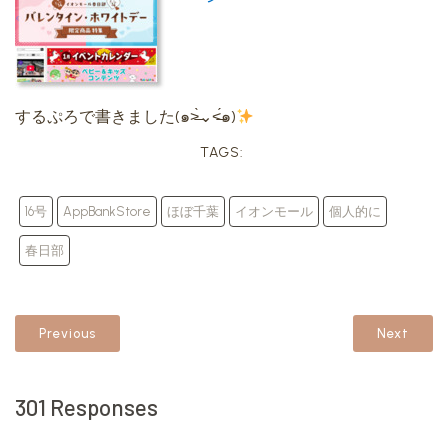
するぷろで書きました(๑˃̶̀⌄˂̶́๑)
TAGS:
16号
AppBankStore
ほぼ千葉
イオンモール
個人的に
春日部
Previous
Next
301 Responses