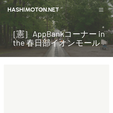
HASHIMOTON.NET
［憲］AppBankコーナー in
the 春日部イオンモール