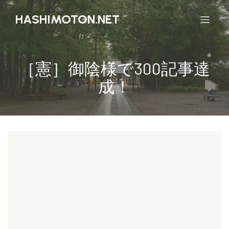
HASHIMOTON.NET
［憲］御陰様で300記事達
成！