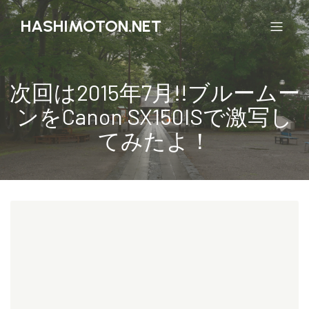
HASHIMOTON.NET
次回は2015年7月!!ブルームー
ンをCanon SX150ISで激写し
てみたよ！