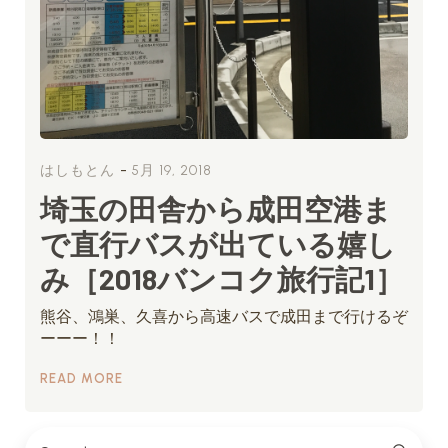
-
はしもとん
5月 19, 2018
埼玉の田舎から成田空港ま
で直行バスが出ている嬉し
み［2018バンコク旅行記1］
熊谷、鴻巣、久喜から高速バスで成田まで行けるぞ
ーーー！！
READ MORE