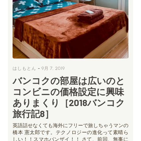
-
はしもとん
9月 7, 2019
バンコクの部屋は広いのと
コンビニの価格設定に興味
ありまくり［2018バンコク
旅行記8］
英語話せなくても海外にフリーで旅しちゃうマンの
橋本 憲太郎です。テクノロジーの進化って素晴ら
しい！！スマホバンザイ！！ さて、前回、無事に