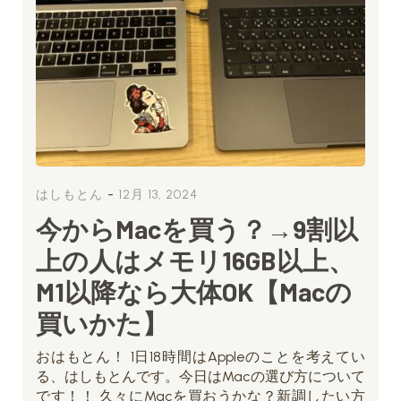
-
はしもとん
12月 13, 2024
今からMacを買う？→9割以
上の人はメモリ16GB以上、
M1以降なら大体OK【Macの
買いかた】
おはもとん！ 1日18時間はAppleのことを考えてい
る、はしもとんです。今日はMacの選び方について
です！！ 久々にMacを買おうかな？新調したい方