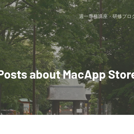
週一専務
講座・研修プロ
Posts about MacApp Stor