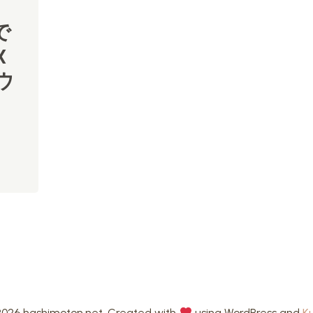
で
X
ダウ
026 hashimoton.net. Created with
using WordPress and
K