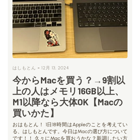
-
はしもとん
12月 13, 2024
今からMacを買う？→9割以
上の人はメモリ16GB以上、
M1以降なら大体OK【Macの
買いかた】
おはもとん！ 1日18時間はAppleのことを考えてい
る、はしもとんです。今日はMacの選び方について
です！！ 久々にMacを買おうかな？新調したい方