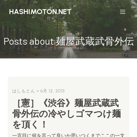
HASHIMOTON.NET
Posts about 麺屋武蔵武骨外伝
-
はしもとん
6月 12, 2013
［憲］《渋谷》麺屋武蔵武
骨外伝の冷やしゴマつけ麺
を頂く！
一言目に何を言って良いか思いつくまでここの一文