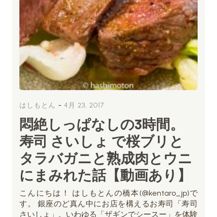
-
はしもとん
4月 23, 2017
悶絶しっぱなしの3時間。
寿司 さいしょ で桜ブリと
タラバガニと熟成肉とウニ
にまみれた話【動画あり】
こんにちは！ はしもとんの橋本(@kentaro_jp)で
す。 銀座のど真ん中にお店を構えるお寿司「寿司
さいしょ」。いわゆる「ザギンでシースー」を体験