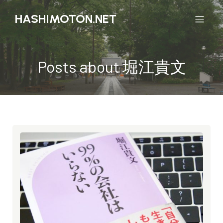
HASHIMOTON.NET
Posts about 堀江貴文