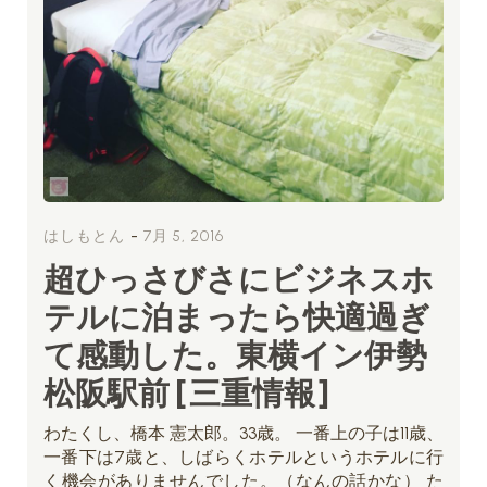
-
はしもとん
7月 5, 2016
超ひっさびさにビジネスホ
テルに泊まったら快適過ぎ
て感動した。東横イン伊勢
松阪駅前 [三重情報]
わたくし、橋本 憲太郎。33歳。 一番上の子は11歳、
一番下は7歳と、しばらくホテルというホテルに行
く機会がありませんでした。（なんの話かな） た