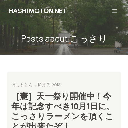
HASHIMOTON.NET
Posts about こっさり
-
はしもとん
10月 7, 2013
［憲］天一祭り開催中！今
年は記念すべき10月1日に、
こっさりラーメンを頂くこ
とが出来たぞ！