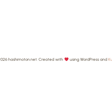
026 hashimoton.net. Created with
using WordPress and
K